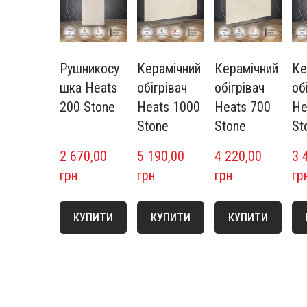
Рушникосу
Керамічний
Керамічний
Ке
шка Heats
обігрівач
обігрівач
об
200 Stone
Heats 1000
Heats 700
He
Stone
Stone
St
2 670,00  
5 190,00  
4 220,00  
3 4
грн
грн
грн
гр
КУПИТИ
КУПИТИ
КУПИТИ