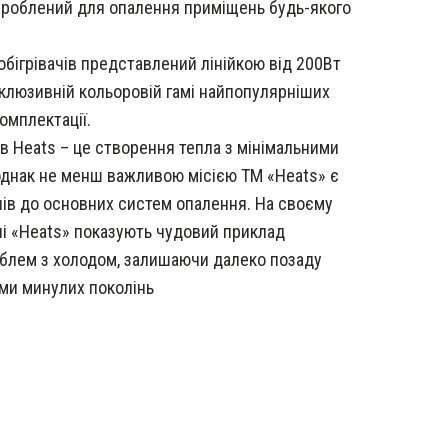
зроблений для опалення приміщень будь-якого
бігрівачів представлений лінійкою від 200Вт
склюзивній кольоровій гамі найпопулярніших
комплектації.
ів Heats – це створення тепла з мінімальними
 однак не менш важливою місією ТМ «Heats» є
ів до основних систем опалення. На своєму
ачі «Heats» показують чудовий приклад
блем з холодом, залишаючи далеко позаду
еми минулих поколінь