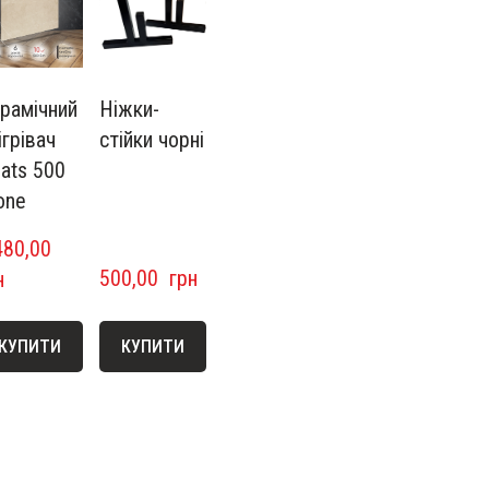
рамічний
Ніжки-
ігрівач
стійки чорні
ats 500
one
80,00  
500,00  грн
н
КУПИТИ
КУПИТИ