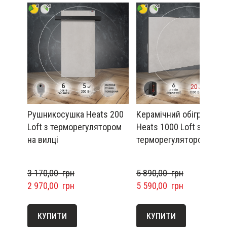
Рушникосушка Heats 200
Керамічний обігрівач
Loft з терморегулятором
Heats 1000 Loft з
на вилці
терморегулятором
3 170,00  грн
5 890,00  грн
2 970,00  грн
5 590,00  грн
КУПИТИ
КУПИТИ