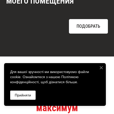
МОЕГО ПОМЕЩЕНИЯ
ПОДОБРАТЬ
Для вашої зручності ми використовуємо файли
cookie. Ознайомтеся з нашою Політикою
Получайте от
конфіденційності, щоб дізнатися більше.
обогревателей
Прийняти
максимум