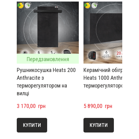
Передзамовлення
Рушникосушка Heats 200
Керамічний обігрівач
Anthracite з
Heats 1000 Anthracite з
терморегулятором на
терморегулятором
вилці
3 170,00  грн
5 890,00  грн
КУПИТИ
КУПИТИ