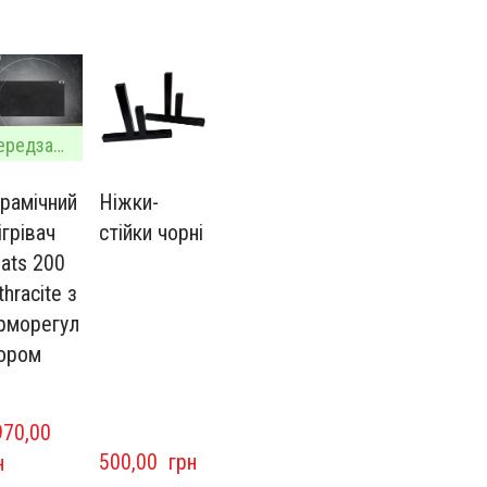
Передзамовлення
рамічний
Ніжки-
ігрівач
стійки чорні
ats 200
thracite з
рморегул
ором
70,00  
500,00  грн
н