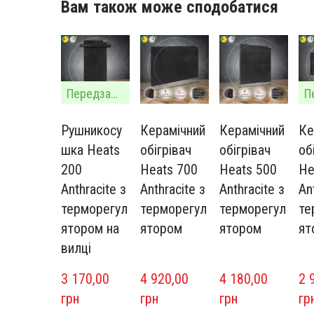
Вам також може сподобатися
Передзамовлення
Рушникосу
Керамічний
Керамічний
Ке
шка Heats
обігрівач
обігрівач
об
200
Heats 700
Heats 500
He
Anthracite з
Anthracite з
Anthracite з
An
терморегул
терморегул
терморегул
те
ятором на
ятором
ятором
ят
вилці
3 170,00  
4 920,00  
4 180,00  
2 9
грн
грн
грн
гр