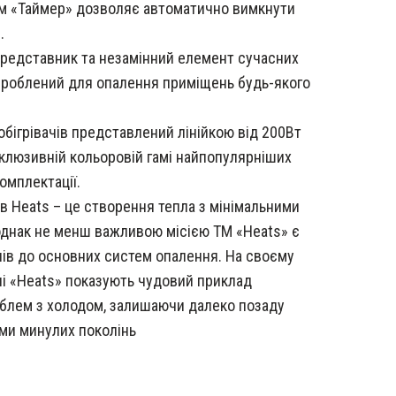
м «Таймер» дозволяє автоматично вимкнути
.
 представник та незамінний елемент сучасних
зроблений для опалення приміщень будь-якого
бігрівачів представлений лінійкою від 200Вт
склюзивній кольоровій гамі найпопулярніших
комплектації.
ів Heats – це створення тепла з мінімальними
 однак не менш важливою місією ТМ «Heats» є
ів до основних систем опалення. На своєму
ачі «Heats» показують чудовий приклад
блем з холодом, залишаючи далеко позаду
еми минулих поколінь