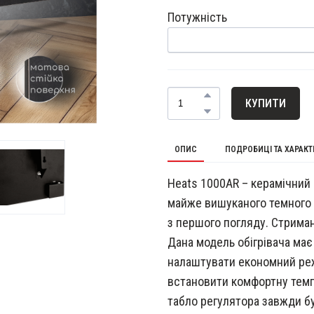
Потужність
КУПИТИ
ОПИС
ПОДРОБИЦІ ТА ХАРАК
Heats 1000AR – керамічний
майже вишуканого темного к
з першого погляду. Стрима
Дана модель обігрівача ма
налаштувати економний реж
встановити комфортну темп
табло регулятора завжди б