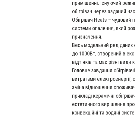
приміщенні. Існуючий режи
обігрівач через заданий час
Обігрівач Heats – чудовий
системи опалення, який ро
призначення.
Весь модельний ряд даних о
до 1000Вт, створений в ек
відтінків та має різні види 
Головне завдання обігрівач
витратами електроенергії,
зміна відношення споживач
прикладі керамічні обігрів
естетичного вирішення про
конвекційні та водяні сист