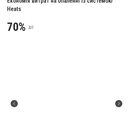
Економія витрат на опаленні із системою
Heats
70%
до