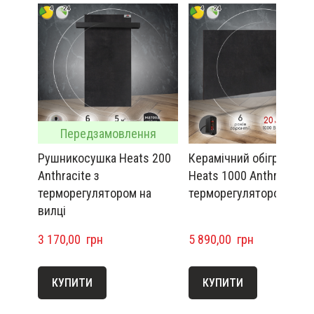
Передзамовлення
Рушникосушка Heats 200
Керамічний обігрівач
Anthracite з
Heats 1000 Anthracite з
терморегулятором на
терморегулятором
вилці
3 170,00  грн
5 890,00  грн
КУПИТИ
КУПИТИ