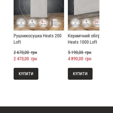
Рушникосушка Heats 200
Керамічний обігрівач
Loft
Heats 1000 Loft
2 670,00  грн
5 190,00  грн
2 470,00  грн
4 890,00  грн
КУПИТИ
КУПИТИ