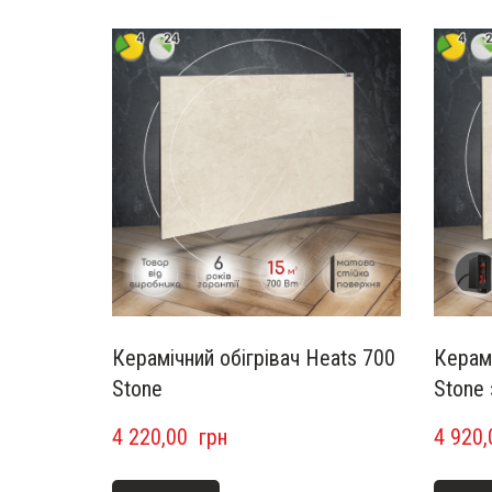
Керамічний обігрівач Heats 700
Керамі
Stone
Stone
4 220,00  грн
4 920,