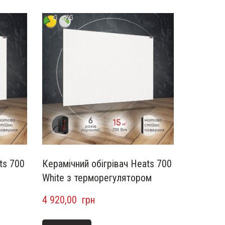
ts 700
Керамічний обігрівач Heats 700
White з терморегулятором
4 920,00  грн