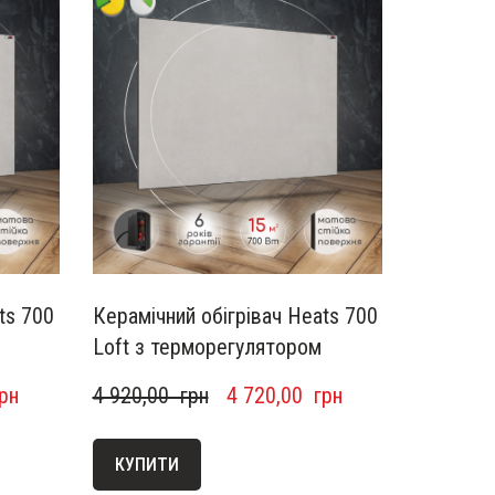
ts 700
Керамічний обігрівач Heats 700
Loft з терморегулятором
грн
4 920,00  грн
4 720,00  грн
КУПИТИ