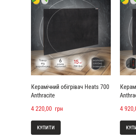
Керамічний обігрівач Heats 700
Керамі
Anthracite
Anthra
4 220,00  грн
4 920,
КУПИТИ
КУП