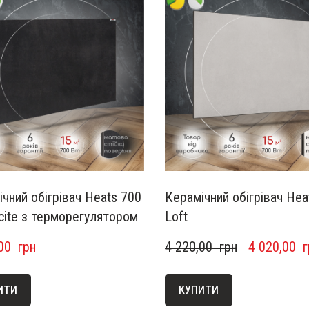
чний обігрівач Heats 700
Керамічний обігрівач Hea
cite з терморегулятором
Loft
00  грн
4 220,00  грн
4 020,00  
ИТИ
КУПИТИ