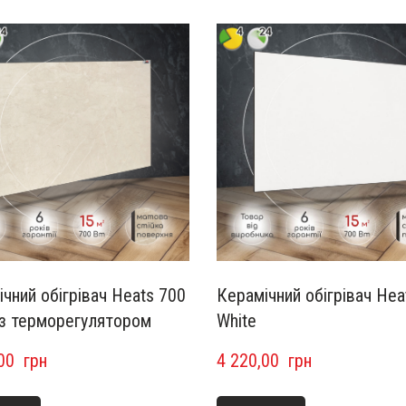
чний обігрівач Heats 700
Керамічний обігрівач Hea
 з терморегулятором
White
00  грн
4 220,00  грн