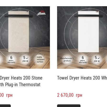
Dryer Heats 200 Stone
Towel Dryer Heats 200 Wh
ith Plug-in Thermostat
00  грн
2 670,00  грн