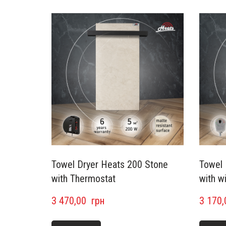
Towel Dryer Heats 200 Stone
Towel 
with Thermostat
with w
3 470,00  грн
3 170,