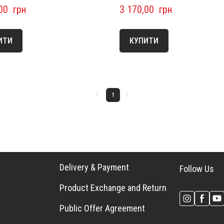
00  грн
3 170,00  грн
ИТИ
КУПИТИ
1
Delivery & Payment
Follow Us
Product Exchange and Return
Public Offer Agreement