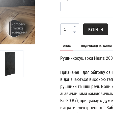
КУПИТИ
ОПИС
ПОДРОБИЦІ ТА ХАРАК
Рушникосушарки Heats 200 
Призначені для обігріву са
відзначаються високою те
рушники та інші речі. Вони 
зі звичайними «змійовичкам
Вт-80 Вт), при цьому є дуж
витрати електроенергії. За