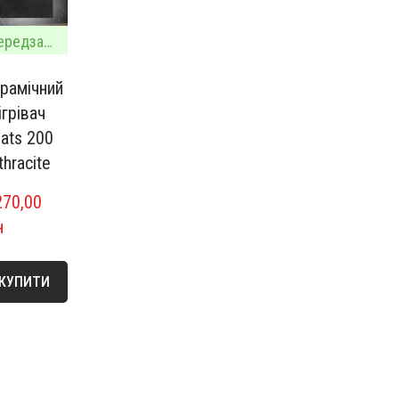
Передзамовлення
рамічний
ігрівач
ats 200
thracite
70,00  
н
КУПИТИ