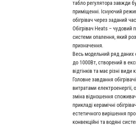
табло регулятора завжди б
приміщенні. Існуючий режи
обігрівач через заданий час
Обігрівач Heats – чудовий
системи опалення, який ро
призначення.
Весь модельний ряд даних о
до 1000Вт, створений в ек
відтінків та має різні види 
Головне завдання обігрівач
витратами електроенергії,
зміна відношення споживач
прикладі керамічні обігрів
естетичного вирішення про
конвекційні та водяні сист