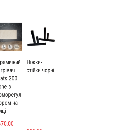
рамічний
Ніжки-
ігрівач
стійки чорні
ats 200
one з
рморегул
ором на
лці
70,00  