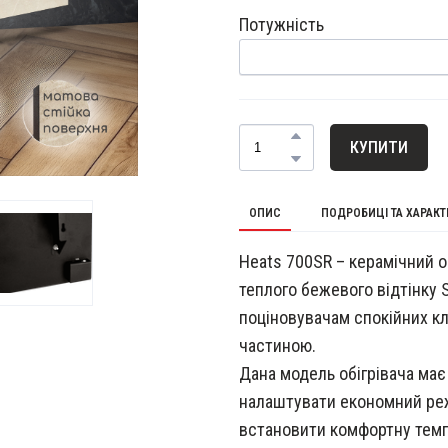
Потужність
КУПИТИ
ОПИС
ПОДРОБИЦІ ТА ХАРАК
Heats 700SR – керамічний 
теплого бежевого відтінку 
поціновувачам спокійних кла
частиною.
Дана модель обігрівача ма
налаштувати економний реж
встановити комфортну темп