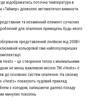
уде відображатись поточна температура в
м «Таймер» дозволяє автоматично вимкнути
.
 представник та незамінний елемент сучасних
зроблений для опалення приміщень будь-якого
бігрівачів представлений лінійкою від 200Вт
склюзивній кольоровій гамі найпопулярніших
комплектації.
ів Heats – це створення тепла з мінімальними
 однак не менш важливою місією ТМ «Heats» є
ів до основних систем опалення. На своєму
ачі «Heats» показують чудовий приклад
блем з холодом, залишаючи далеко позаду
еми минулих поколінь