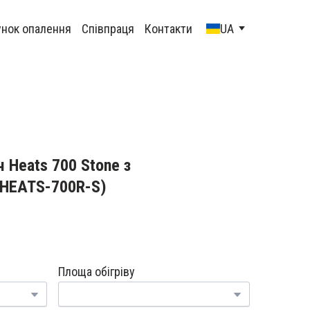
унок опалення
Співпраця
Контакти
UA
ч Heats 700 Stone з
HEATS-700R-S)
Площа обігріву