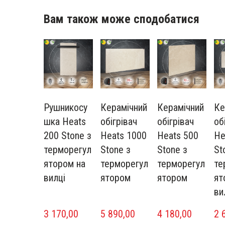
Вам також може сподобатися
Рушникосу
Керамічний
Керамічний
Ке
шка Heats
обігрівач
обігрівач
об
200 Stone з
Heats 1000
Heats 500
He
терморегул
Stone з
Stone з
St
ятором на
терморегул
терморегул
те
вилці
ятором
ятором
ят
ви
3 170,00  
5 890,00  
4 180,00  
2 6