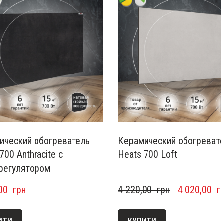
ический обогреватель
Керамический обогреват
700 Anthracite с
Heats 700 Loft
регулятором
00  грн
4 220,00  грн
4 020,00  
ИТИ
КУПИТИ