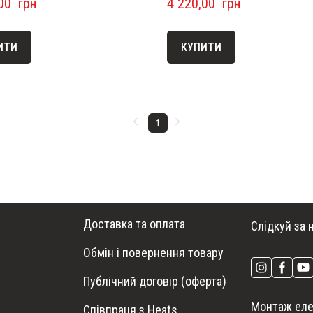
00  грн
4 220,00  грн
ИТИ
КУПИТИ
1
Доставка та оплата
Слідкуй за 
Обмін і повернення товару
Публічний договір (оферта)
Монтаж еле
Співпраця з Heats