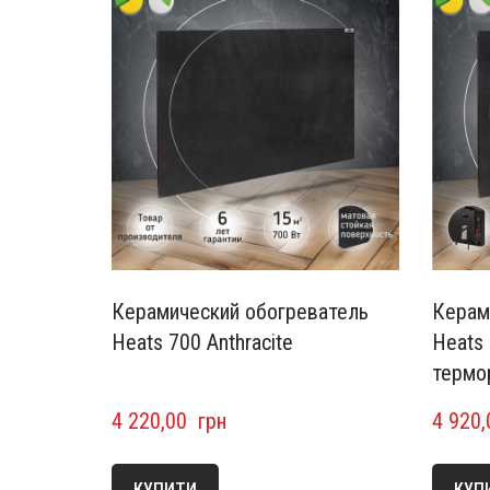
Керамический обогреватель
Керам
Heats 700 Anthracite
Heats 
термо
4 220,00  грн
4 920,
КУПИТИ
КУП