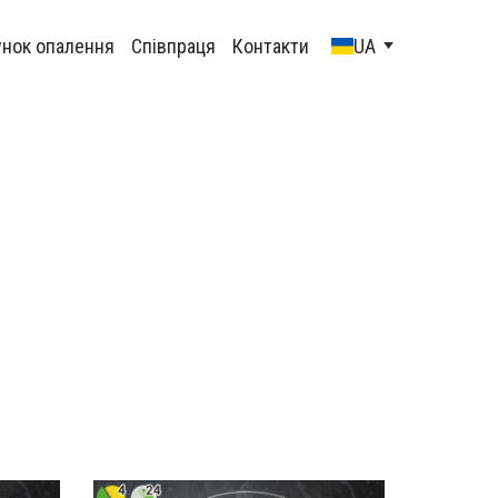
унок опалення
Співпраця
Контакти
UA