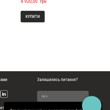
4 920,00  грн
КУПИТИ
нами
Залишились питання?
КНОПКА
ктроопалення
ЗВ'ЯЗКУ