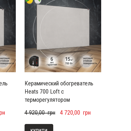
ель
Керамический обогреватель
Heats 700 Loft с
терморегулятором
грн
4 920,00  грн
4 720,00  грн
КУПИТИ